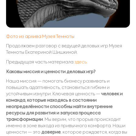
Фото из архива Музея Темноты
Продолжаем разговор с ведущей деловых игр Музея
Темноты Екатериной Шишкиной.
Предыдущая часть материала
здесь
.
Каковы миссия и ценности деловых игр?
Наша миссия — помогать бизнесу
развивать и
повышать адаптивность,
становиться гибким и
устойчивым изнутри. Ключевая ценность
—
человек и
команда
, которые находясь
в состоянии
неопределённости
способны найти внутренние
ресурсы для развития и запуска процесса
трансформации
.
Мы верим, что прорыв происходит
именно в зоне выхода из привычного комфорта. Наши
ценности — это
доверие
, которое рождается, когда вы