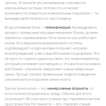
сейчас. В темноте это проживание становится
максимально острым, потому что исчезает
возможность опереться на визуальные подсказки — ты
вынужден действовать по-настоящему.
Второй важный блок —
геймификация
. Мы внедряем в
процесс привычные игровые механики: баллы, уровни,
элементы соревнования. Но в темноте они работают
иначе. Исследования
дофаминовой
системы
подтверждают: когда человек получает игровое
вознаграждение, у него вырабаты
вается дофамин. Это
не просто «гормон удовольствия», это нейромедиатор,
который усиливает мотивацию и, что критически важно
для бизнес-обучения, закрепляет новые нейронные
связи. Проще говоря, правильные модели поведения
запоминаются на уровне химии мозга.
Третья технология — это
иммерсивные
форматы
, то
есть полное погружение в среду. Обычно для этого
используют VR-очки или сложные арт-терапевтические
пространства. Но темнота — это, пожалуй, самый