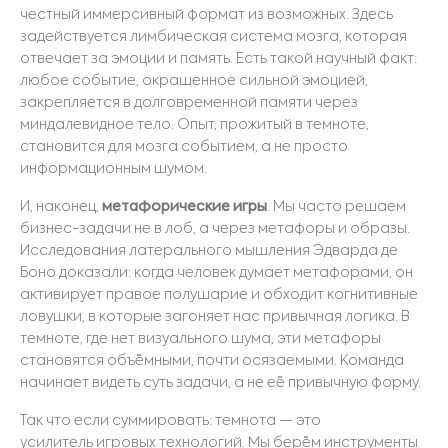
честный
иммерсивный
формат из возможных. Здесь
задействуется лимбическая система мозга, ко
торая
отвечает за эмоции и память. Есть такой научный факт:
любое событие, окрашенное сильной эмоцией,
закрепляется в долговременной памяти через
миндалевидное тело. Опыт, прожитый в темноте,
становится для мозга событием, а не просто
информационным шумом.
И, наконец,
метафорические игры
. Мы часто решаем
бизнес-задачи не в лоб, а через метафоры и образы.
Исследования латерального мышления Эдварда де
Боно доказали: когда человек думает метафорами
, он
активирует правое полушарие и обходит когнитивные
ловушки, в которые загоняет нас привычная логика. В
темноте, где нет визуального шума, эти метафоры
становятся объёмными, почти осязаемыми. Команда
начинает видеть суть задачи, а не её привычную форму.
Так
что
если суммировать: темнота — это
усилитель
игровы
х
технологи
й
. Мы берём инструменты