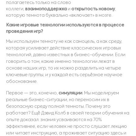
полагаетесь только на слово
коллеги,
взаимоподдержка
и
открытость новому
,
которую темнота буквально «включает» в мозге.
Какие игровые технологии используются в процессе
проведения игр?
Мы используем темноту не как самоцель, а как среду,
котор
ая усиливает действие классических игровых
технологий, давно известных в бизнес-обучении. Если
говорить о том, какие именно технологии лежат в
основе наших игр, то их можно разделить на четыре
ключевые группы, и у каждой есть серьёзное научное
обоснование.
Первое — это, конечно,
симуляции
. Мы моделируем
реальные бизнес-ситуации, но переносим их в
безопасную среду полной темноты. Почему это
работает? Ещё Дэвид Колб в своей теории обучения на
опыте доказал: знания усваиваются на 70%
эффективнее, если
человек не просто слушает лекцию
или читает инструкцию, а проживает ситуацию здесь и